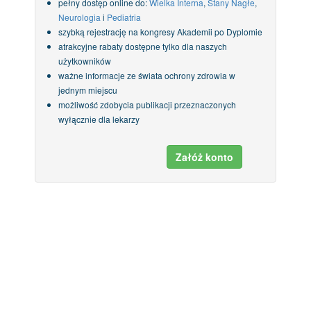
pełny dostęp online do:
Wielka Interna
,
Stany Nagłe
,
Neurologia
i
Pediatria
szybką rejestrację na kongresy Akademii po Dyplomie
atrakcyjne rabaty dostępne tylko dla naszych
użytkowników
ważne informacje ze świata ochrony zdrowia w
jednym miejscu
możliwość zdobycia publikacji przeznaczonych
wyłącznie dla lekarzy
Załóż konto