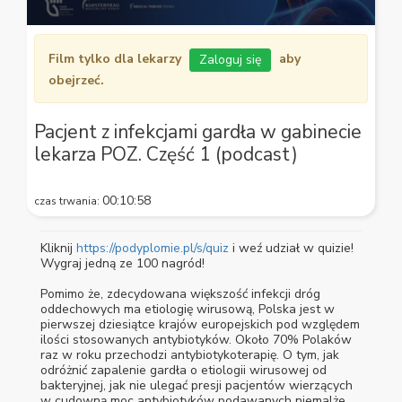
0
seconds
Film tylko dla lekarzy
aby
Zaloguj się
of
20
obejrzeć.
seconds
Pacjent z infekcjami gardła w gabinecie
lekarza POZ. Część 1 (podcast)
00:10:58
czas trwania:
Kliknij
https://podyplomie.pl/s/quiz
i weź udział w quizie!
Wygraj jedną ze 100 nagród!
Pomimo że, zdecydowana większość infekcji dróg
oddechowych ma etiologię wirusową, Polska jest w
pierwszej dziesiątce krajów europejskich pod względem
ilości stosowanych antybiotyków. Około 70% Polaków
raz w roku przechodzi antybiotykoterapię. O tym, jak
odróżnić zapalenie gardła o etiologii wirusowej od
bakteryjnej, jak nie ulegać presji pacjentów wierzących
w cudowną moc antybiotyków podawanych niemalże