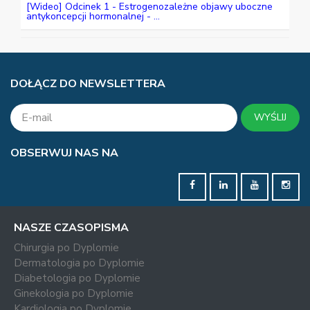
[Wideo] Odcinek 1 - Estrogenozależne objawy uboczne
antykoncepcji hormonalnej - ...
DOŁĄCZ DO NEWSLETTERA
WYŚLIJ
OBSERWUJ NAS NA
NASZE CZASOPISMA
Chirurgia po Dyplomie
Dermatologia po Dyplomie
Diabetologia po Dyplomie
Ginekologia po Dyplomie
Kardiologia po Dyplomie