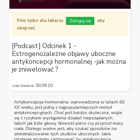
0
seconds
Film tylko dla lekarzy
aby
Zaloguj się
of
14
obejrzeć.
seconds
[Podcast] Odcinek 1 -
Estrogenozależne objawy uboczne
antykoncepcji hormonalnej -jak można
je zniwelować ?
00:09:10
czas trwania:
Antykoncepcja hormonalna, wprowadzona w latach 60.
XX wieku, jest jedną z najpopularniejszych metod
antykoncepcyjnych. Choć jest bardzo skuteczna, wiąże
się z ryzykiem wystąpienia działań niepożądanych,
takich jak bóle głowy, tkliwość piersi czy przyrost masy
ciała. Dlatego ważne jest, aby szukać sposobów na
zminimalizowanie tych skutków ubocznych. Jakie
strategie możemy zastosować, by antykoncepcja