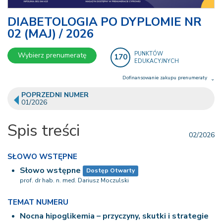
DIABETOLOGIA PO DYPLOMIE NR
02 (MAJ) / 2026
PUNKTÓW
Wybierz prenumeratę
170
EDUKACYJNYCH
Dofinansowanie zakupu prenumeraty
POPRZEDNI NUMER
Dofinansowanie zakupu prenumeraty dla
01/2026
członków Śląskiej i Łódzkiej izby lekarskiej.
Szczegóły:
Śląska Izba Lekarska>
Łódzka Izba Lekarska>
Spis treści
02/2026
SŁOWO WSTĘPNE
Słowo wstępne
Dostęp Otwarty
prof. dr hab. n. med. Dariusz Moczulski
TEMAT NUMERU
Nocna hipoglikemia – przyczyny, skutki i strategie