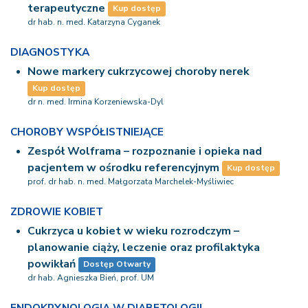
terapeutyczne
Kup dostęp
dr hab. n. med. Katarzyna Cyganek
DIAGNOSTYKA
Nowe markery cukrzycowej choroby nerek
Kup dostęp
dr n. med. Irmina Korzeniewska-Dyl
CHOROBY WSPÓŁISTNIEJĄCE
Zespół Wolframa – rozpoznanie i opieka nad
pacjentem w ośrodku referencyjnym
Kup dostęp
prof. dr hab. n. med. Małgorzata Marchelek-Myśliwiec
ZDROWIE KOBIET
Cukrzyca u kobiet w wieku rozrodczym –
planowanie ciąży, leczenie oraz profilaktyka
powikłań
Dostęp Otwarty
dr hab. Agnieszka Bień, prof. UM
ENDOKRYNOLOGIA W DIABETOLOGII