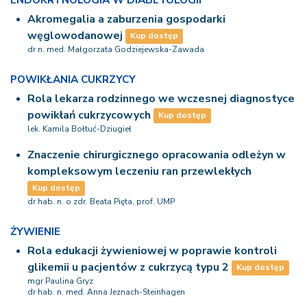
Akromegalia a zaburzenia gospodarki
węglowodanowej
Kup dostęp
dr n. med. Małgorzata Godziejewska-Zawada
POWIKŁANIA CUKRZYCY
Rola lekarza rodzinnego we wczesnej diagnostyce
powikłań cukrzycowych
Kup dostęp
lek. Kamila Bołtuć-Dziugieł
Znaczenie chirurgicznego opracowania odleżyn w
kompleksowym leczeniu ran przewlekłych
Kup dostęp
dr hab. n. o zdr. Beata Pięta, prof. UMP
ŻYWIENIE
Rola edukacji żywieniowej w poprawie kontroli
glikemii u pacjentów z cukrzycą typu 2
Kup dostęp
mgr Paulina Gryz
dr hab. n. med. Anna Jeznach-Steinhagen