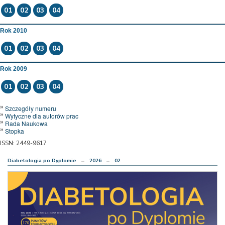
01
02
03
04
Rok 2010
01
02
03
04
Rok 2009
01
02
03
04
Szczegóły numeru
Wytyczne dla autorów prac
Rada Naukowa
Stopka
ISSN: 2449-9617
Diabetologia po Dyplomie
→
2026
→
02