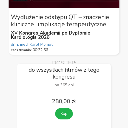
0
seconds
Wydłużenie odstępu QT – znaczenie
of
kliniczne i implikacje terapeutyczne
59
seconds
XV Kongres Akademii po Dyplomie
Kardiologia 2026
dr n. med. Karol Momot
00:22:56
czas trwania:
DOSTĘP:
do wszystkich filmów z tego
kongresu
na 365 dni
280,00 zł
Kup