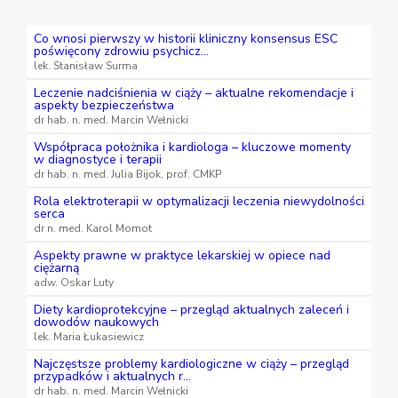
Co wnosi pierwszy w historii kliniczny konsensus ESC
poświęcony zdrowiu psychicz...
lek. Stanisław Surma
Leczenie nadciśnienia w ciąży – aktualne rekomendacje i
aspekty bezpieczeństwa
dr hab. n. med. Marcin Wełnicki
Współpraca położnika i kardiologa – kluczowe momenty
w diagnostyce i terapii
dr hab. n. med. Julia Bijok, prof. CMKP
Rola elektroterapii w optymalizacji leczenia niewydolności
serca
dr n. med. Karol Momot
Aspekty prawne w praktyce lekarskiej w opiece nad
ciężarną
adw. Oskar Luty
Diety kardioprotekcyjne – przegląd aktualnych zaleceń i
dowodów naukowych
lek. Maria Łukasiewicz
Najczęstsze problemy kardiologiczne w ciąży – przegląd
przypadków i aktualnych r...
dr hab. n. med. Marcin Wełnicki