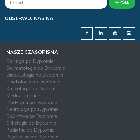
WYŚLIJ
OBSERWUJ NAS NA
NASZE CZASOPISMA
Chirurgia po Dyplomie
Dermatologia po Dyplomie
Diabetologia po Dyplomie
Ginekologia po Dyplomie
Kardiologia po Dyplomie
Medical Tribune
Medycyna po Dyplomie
Neurologia po Dyplomie
Okulistyka po Dyplomie
Onkologia po Dyplomie
Pediatria po Dyplomie
Psychiatria po Dyplomie