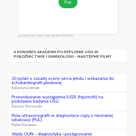
Kup
powyższe ceny są cenami brutto
II KONGRES AKADEMII PO DYPLOMIE USG W
POŁOŻNICTWIE I GINEKOLOGII - NASTĘPNE FILMY
20 pytań o zasady oceny serca płodu i wskazania do
echokardiografii płodowej
Katarzyna Janiak
Przewidywanie wystąpienia IUGR (hipotrofii) na
podstawie badania USG
Dariusz Borowski
Rola ultrasonografii w diagnostyce ciąży o nieznanej
lokalizacji (PUL)
Rafał Kurzawa
Wady OUN – diagnostyka i postępowanie