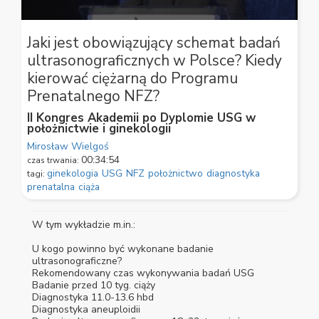
0
seconds
Jaki jest obowiązujący schemat badań
of
ultrasonograficznych w Polsce? Kiedy
1
minute,
kierować ciężarną do Programu
0
Prenatalnego NFZ?
II Kongres Akademii po Dyplomie USG w
położnictwie i ginekologii
Mirosław Wielgoś
00:34:54
czas trwania:
ginekologia
USG
NFZ
położnictwo
diagnostyka
tagi:
prenatalna
ciąża
W tym wykładzie m.in.:
U kogo powinno być wykonane badanie
ultrasonograficzne?
Rekomendowany czas wykonywania badań USG
Badanie przed 10 tyg. ciąży
Diagnostyka 11.0-13.6 hbd
Diagnostyka aneuploidii