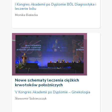
I Kongres Akademii po Dyplomie BÓL Diagnostyka i
leczenie bólu
Monika Białecka
Nowe schematy leczenia ciężkich
krwotoków położniczych
V Kongres Akademii po Dyplomie – Ginekologia
Sławomir Sobieszczyk