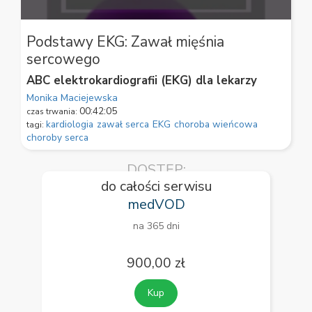
0
seconds
Podstawy EKG: Zawał mięśnia
of
sercowego
1
minute,
ABC elektrokardiografii (EKG) dla lekarzy
0
Monika Maciejewska
00:42:05
czas trwania:
kardiologia
zawał serca
EKG
choroba wieńcowa
tagi:
choroby serca
DOSTĘP:
do całości serwisu
medVOD
na 365 dni
900,00 zł
Kup