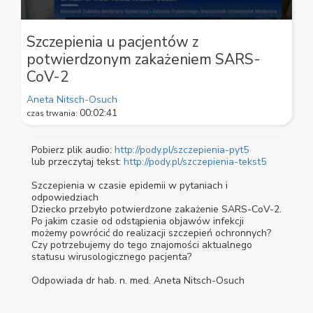
0
seconds
Szczepienia u pacjentów z
of
potwierdzonym zakażeniem SARS-
2
minutes,
CoV-2
41
seconds
Aneta Nitsch-Osuch
00:02:41
czas trwania:
Pobierz plik audio:
http://pody.pl/szczepienia-pyt5
lub przeczytaj tekst:
http://pody.pl/szczepienia-tekst5
Szczepienia w czasie epidemii w pytaniach i
odpowiedziach
Dziecko przebyło potwierdzone zakażenie SARS-CoV-2.
Po jakim czasie od odstąpienia objawów infekcji
możemy powrócić do realizacji szczepień ochronnych?
Czy potrzebujemy do tego znajomości aktualnego
statusu wirusologicznego pacjenta?
Odpowiada dr hab. n. med. Aneta Nitsch-Osuch