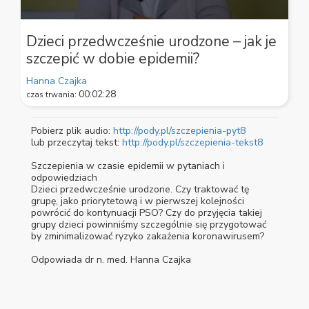
0
seconds
Dzieci przedwcześnie urodzone – jak je
of
szczepić w dobie epidemii?
2
minutes,
28
Hanna Czajka
seconds
00:02:28
czas trwania:
Pobierz plik audio:
http://pody.pl/szczepienia-pyt8
lub przeczytaj tekst:
http://pody.pl/szczepienia-tekst8
Szczepienia w czasie epidemii w pytaniach i
odpowiedziach
Dzieci przedwcześnie urodzone. Czy traktować tę
grupę, jako priorytetową i w pierwszej kolejności
powrócić do kontynuacji PSO? Czy do przyjęcia takiej
grupy dzieci powinniśmy szczególnie się przygotować
by zminimalizować ryzyko zakażenia koronawirusem?
Odpowiada dr n. med. Hanna Czajka