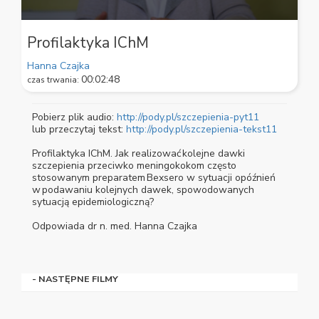
0
seconds
Profilaktyka IChM
of
2
Hanna Czajka
minutes,
00:02:48
czas trwania:
48
seconds
Pobierz plik audio:
http://pody.pl/szczepienia-pyt11
lub przeczytaj tekst:
http://pody.pl/szczepienia-tekst11
Profilaktyka IChM. Jak realizować kolejne dawki
szczepienia przeciwko meningokokom często
stosowanym preparatem Bexsero w sytuacji opóźnień
w podawaniu kolejnych dawek, spowodowanych
sytuacją epidemiologiczną?
Odpowiada dr n. med. Hanna Czajka
- NASTĘPNE FILMY