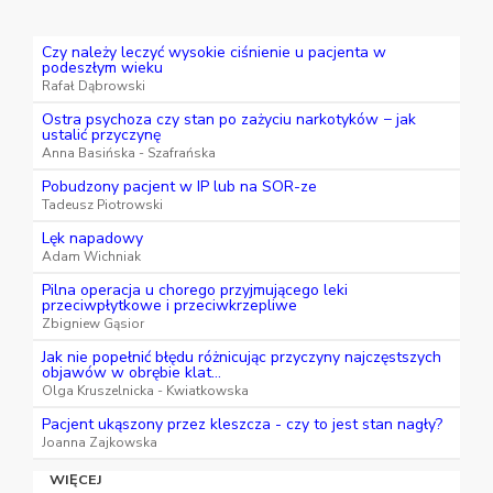
Czy należy leczyć wysokie ciśnienie u pacjenta w
podeszłym wieku
Rafał Dąbrowski
Ostra psychoza czy stan po zażyciu narkotyków − jak
ustalić przyczynę
Anna Basińska - Szafrańska
Pobudzony pacjent w IP lub na SOR-ze
Tadeusz Piotrowski
Lęk napadowy
Adam Wichniak
Pilna operacja u chorego przyjmującego leki
przeciwpłytkowe i przeciwkrzepliwe
Zbigniew Gąsior
Jak nie popełnić błędu różnicując przyczyny najczęstszych
objawów w obrębie klat...
Olga Kruszelnicka - Kwiatkowska
Pacjent ukąszony przez kleszcza - czy to jest stan nagły?
Joanna Zajkowska
WIĘCEJ