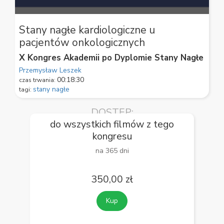
0
seconds
Stany nagłe kardiologiczne u
of
pacjentów onkologicznych
59
seconds
X Kongres Akademii po Dyplomie Stany Nagłe
Przemysław Leszek
00:18:30
czas trwania:
stany nagłe
tagi:
DOSTĘP:
do wszystkich filmów z tego
kongresu
na 365 dni
350,00 zł
Kup