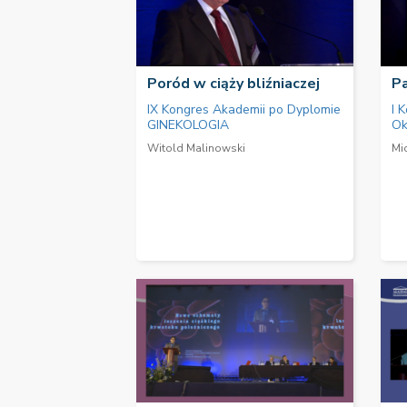
Poród w ciąży bliźniaczej
Pa
IX Kongres Akademii po Dyplomie
I 
GINEKOLOGIA
Ok
Witold Malinowski
Mi