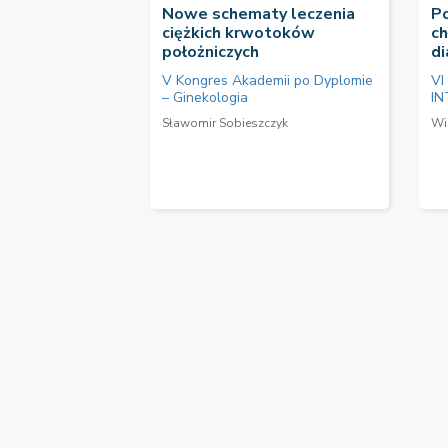
Nowe schematy leczenia
P
ciężkich krwotoków
ch
położniczych
di
V Kongres Akademii po Dyplomie
VI
– Ginekologia
IN
Sławomir Sobieszczyk
Wi