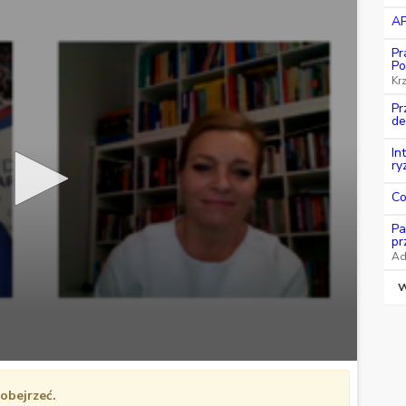
AP
Pr
Po
Kr
Pr
de
In
ry
Co
Pa
pr
Ad
W
obejrzeć.