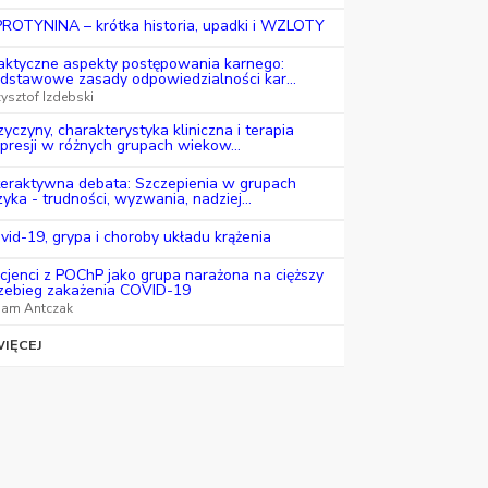
ROTYNINA – krótka historia, upadki i WZLOTY
aktyczne aspekty postępowania karnego:
dstawowe zasady odpowiedzialności kar...
zysztof Izdebski
zyczyny, charakterystyka kliniczna i terapia
presji w różnych grupach wiekow...
teraktywna debata: Szczepienia w grupach
zyka - trudności, wyzwania, nadziej...
vid-19, grypa i choroby układu krążenia
cjenci z POChP jako grupa narażona na cięższy
zebieg zakażenia COVID-19
am Antczak
IĘCEJ