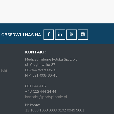
OBSERWUJ NAS NA
KONTAKT:
Medical Tribune Polska Sp. z o.o.
ul. Grzybowska 87
00-844 Warszawa
tyki
NIP: 521-008-60-45
801 044 415
+48 (22) 444 24 44
kontakt@podyplomie.pl
Nr konta:
13 1600 1068 0003 0102 0949 9001