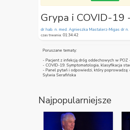
1
hour,
34
Grypa i COVID-19 
minutes,
42
seconds
Volume
90%
dr hab. n. med. Agnieszka Mastalerz-Migas
dr n
01:34:42
czas trwania:
Poruszane tematy:
- Pacjent z infekcją dróg oddechowych w POZ -
- COVID-19. Symptomatologia, klasyfikacja sta
- Panel pytań i odpowiedzi, który poprowadzą: 
Sylwia Serafińska
Najpopularniejsze