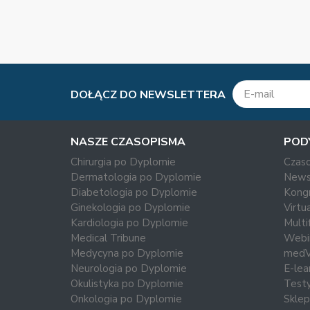
DOŁĄCZ DO NEWSLETTERA
NASZE CZASOPISMA
POD
Chirurgia po Dyplomie
Czas
Dermatologia po Dyplomie
News
Diabetologia po Dyplomie
Kong
Ginekologia po Dyplomie
Virtu
Kardiologia po Dyplomie
Multi
Medical Tribune
Webi
Medycyna po Dyplomie
med
Neurologia po Dyplomie
E-lea
Okulistyka po Dyplomie
Test
Onkologia po Dyplomie
Sklep