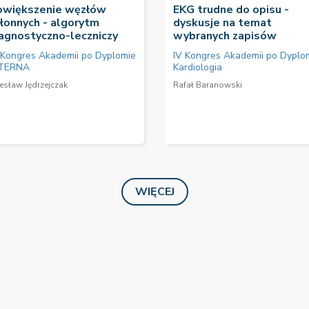
owiększenie węzłów
EKG trudne do opisu -
łonnych - algorytm
dyskusje na temat
agnostyczno-leczniczy
wybranych zapisów
 Kongres Akademii po Dyplomie
IV Kongres Akademii po Dyplo
TERNA
Kardiologia
esław Jędrzejczak
Rafał Baranowski
WIĘCEJ