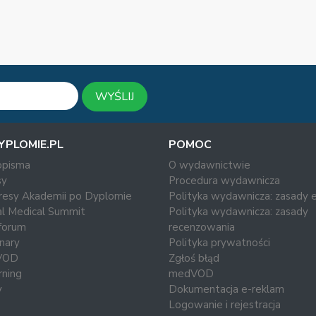
WYŚLIJ
YPLOMIE.PL
POMOC
opisma
O wydawnictwie
y
Procedura wydawnicza
resy Akademii po Dyplomie
Polityka wydawnicza: zasady e
al Medical Summit
Polityka wydawnicza: zasady
forum
recenzowania
nary
Polityka prywatności
VOD
Zgłoś błąd
rning
medVOD
y
Dokumentacja e-reklam
Logowanie i rejestracja