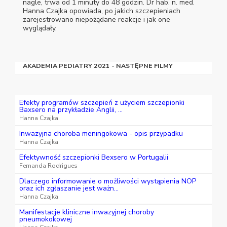
nagle, trwa od 1 minuty do 48 godzin. Dr hab. n. med.
Hanna Czajka opowiada, po jakich szczepieniach
zarejestrowano niepożądane reakcje i jak one
wyglądały.
AKADEMIA PEDIATRY 2021 - NASTĘPNE FILMY
Efekty programów szczepień z użyciem szczepionki
Baxsero na przykładzie Anglii, ...
Hanna Czajka
Inwazyjna choroba meningokowa - opis przypadku
Hanna Czajka
Efektywność szczepionki Bexsero w Portugalii
Fernanda Rodrigues
Dlaczego informowanie o możliwości wystąpienia NOP
oraz ich zgłaszanie jest ważn...
Hanna Czajka
Manifestacje kliniczne inwazyjnej choroby
pneumokokowej