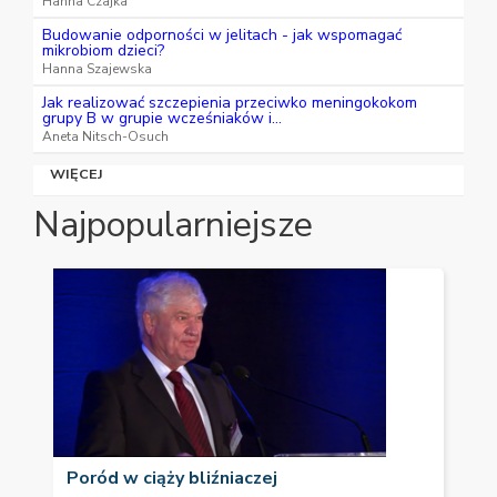
Hanna Czajka
Budowanie odporności w jelitach - jak wspomagać
mikrobiom dzieci?
Hanna Szajewska
Jak realizować szczepienia przeciwko meningokokom
grupy B w grupie wcześniaków i...
Aneta Nitsch-Osuch
WIĘCEJ
Najpopularniejsze
Poród w ciąży bliźniaczej