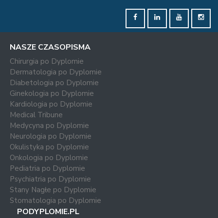
NASZE CZASOPISMA
Chirurgia po Dyplomie
Dermatologia po Dyplomie
Diabetologia po Dyplomie
Ginekologia po Dyplomie
Kardiologia po Dyplomie
Medical Tribune
Medycyna po Dyplomie
Neurologia po Dyplomie
Okulistyka po Dyplomie
Onkologia po Dyplomie
Pediatria po Dyplomie
Psychiatria po Dyplomie
Stany Nagłe po Dyplomie
Stomatologia po Dyplomie
PODYPLOMIE.PL