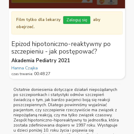
0
seconds
Film tylko dla lekarzy
aby
Zaloguj się
of
48
obejrzeć.
minutes,
27
seconds
Epizod hipotoniczno-reaktywny po
szczepieniu - jak postępować?
Akademia Pediatry 2021
Hanna Czajka
00:48:27
czas trwania:
Ostatnie doniesienia dotyczące działań niepożądanych
po szczepionkach i statystyki odmów szczepień
świadczą o tym, jak bardzo pacjenci boją się reakcji
poszczepiennych. Dlatego powinniśmy wyjaśniać
pacjentom, czy szczepienie rzeczywiście ma związek z
niepożądaną reakcją, czy ma tylko związek czasowy.
Zespół hipotoniczno-hiporeaktywny to jednostka, która
została zdefiniowana dopiero w 1997 roku. Występuje
u dzieci poniżej 10. roku życia i pojawia się