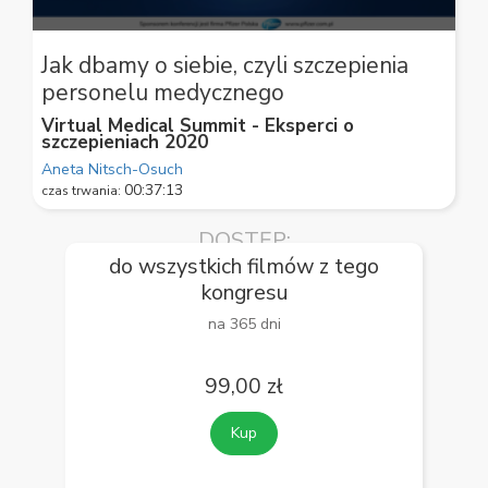
0
seconds
Jak dbamy o siebie, czyli szczepienia
of
personelu medycznego
59
seconds
Virtual Medical Summit - Eksperci o
szczepieniach 2020
Aneta Nitsch-Osuch
00:37:13
czas trwania:
DOSTĘP:
do wszystkich filmów z tego
kongresu
na 365 dni
99,00 zł
Kup