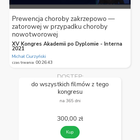
0
seconds
Prewencja choroby zakrzepowo —
of
zatorowej w przypadku choroby
59
seconds
nowotworowej
XV Kongres Akademii po Dyplomie - Interna
2021
Michał Ciurzyński
00:26:43
czas trwania:
DOSTĘP:
do wszystkich filmów z tego
kongresu
na 365 dni
300,00 zł
Kup