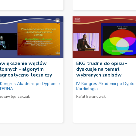
owiększenie węzłów
EKG trudne do opisu -
łonnych - algorytm
dyskusje na temat
agnostyczno-leczniczy
wybranych zapisów
 Kongres Akademii po Dyplomie
IV Kongres Akademii po Dyplo
TERNA
Kardiologia
esław Jędrzejczak
Rafał Baranowski