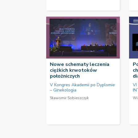
Nowe schematy leczenia
P
ciężkich krwotoków
ch
położniczych
di
V Kongres Akademii po Dyplomie
VI
– Ginekologia
IN
Sławomir Sobieszczyk
Wi