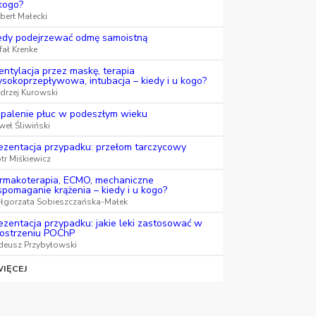
kogo?
bert Małecki
edy podejrzewać odmę samoistną
fał Krenke
ntylacja przez maskę, terapia
sokoprzepływowa, intubacja – kiedy i u kogo?
drzej Kurowski
palenie płuc w podeszłym wieku
weł Śliwiński
ezentacja przypadku: przełom tarczycowy
otr Miśkiewicz
rmakoterapia, ECMO, mechaniczne
pomaganie krążenia – kiedy i u kogo?
łgorzata Sobieszczańska-Małek
ezentacja przypadku: jakie leki zastosować w
ostrzeniu POChP
deusz Przybyłowski
IĘCEJ