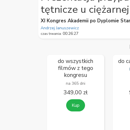
59
tętnicze u ciężarnej
seconds
Volume
90%
XI Kongres Akademii po Dyplomie Stan
Andrzej Januszewicz
00:26:27
czas trwania:
do wszystkich
do c
filmów z tego
kongresu
na 365 dni
349,00 zł
Kup