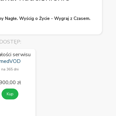
y Nagłe. Wyścig o Życie - Wygraj z Czasem.
DOSTĘP:
ałości serwisu
medVOD
na 365 dni
900,00 zł
Kup