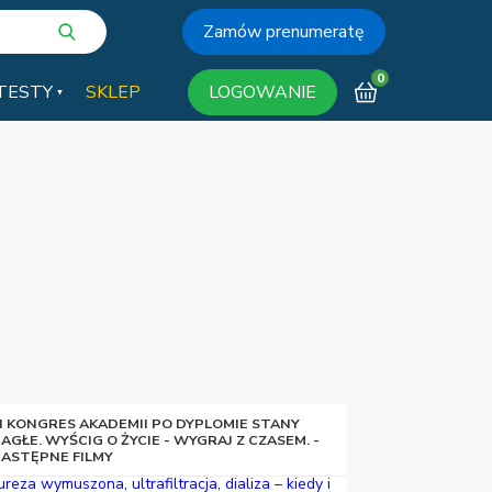
Zamów prenumeratę
0
TESTY
SKLEP
LOGOWANIE
I KONGRES AKADEMII PO DYPLOMIE STANY
AGŁE. WYŚCIG O ŻYCIE - WYGRAJ Z CZASEM. -
ASTĘPNE FILMY
ureza wymuszona, ultrafiltracja, dializa – kiedy i