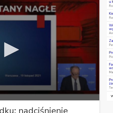
u 
Ro
Ki
Ra
We
wy
An
Za
Pa
Pr
Pi
Fa
ws
Ma
Pr
za
Ta
W
dku: nadciśnienie