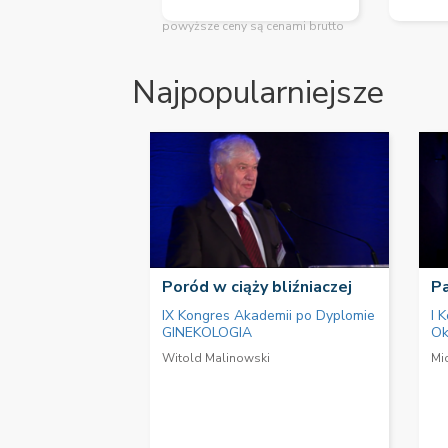
powyższe ceny są cenami brutto
Najpopularniejsze
Poród w ciąży bliźniaczej
Pa
IX Kongres Akademii po Dyplomie
I 
GINEKOLOGIA
Ok
Witold Malinowski
Mi