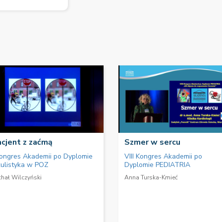
cjent z zaćmą
Szmer w sercu
Kongres Akademii po Dyplomie
VIII Kongres Akademii po
ulistyka w POZ
Dyplomie PEDIATRIA
chał Wilczyński
Anna Turska-Kmieć