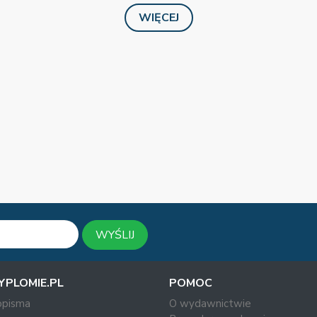
WIĘCEJ
WYŚLIJ
YPLOMIE.PL
POMOC
opisma
O wydawnictwie