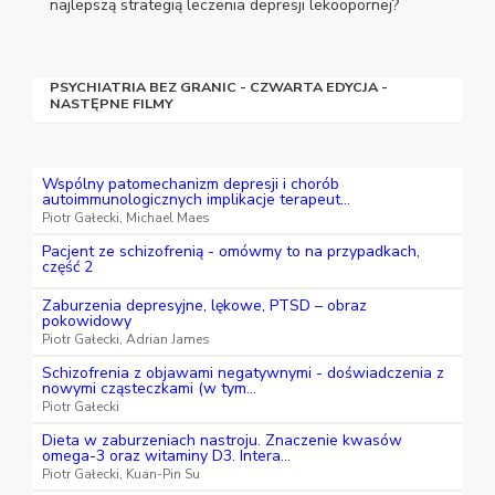
najlepszą strategią leczenia depresji lekoopornej?
PSYCHIATRIA BEZ GRANIC - CZWARTA EDYCJA -
NASTĘPNE FILMY
Wspólny patomechanizm depresji i chorób
autoimmunologicznych implikacje terapeut...
Piotr Gałecki, Michael Maes
Pacjent ze schizofrenią - omówmy to na przypadkach,
część 2
Zaburzenia depresyjne, lękowe, PTSD – obraz
pokowidowy
Piotr Gałecki, Adrian James
Schizofrenia z objawami negatywnymi - doświadczenia z
nowymi cząsteczkami (w tym...
Piotr Gałecki
Dieta w zaburzeniach nastroju. Znaczenie kwasów
omega-3 oraz witaminy D3. Intera...
Piotr Gałecki, Kuan-Pin Su