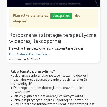
0
seconds
Film tylko dla lekarzy
aby
Zaloguj się
of
1
obejrzeć.
hour,
15
minutes,
Rozpoznanie i strategie terapeutyczne
7
seconds
w depresji lekoopornej
Psychiatria bez granic - czwarta edycja
Piotr Gałecki
Dan Iosifescu
01:15:07
czas trwania:
Jakie tematy poruszyliśmy?
• Jakie znaczenie w diagnostyce i leczeniu depresji
może mieć współwystępowanie u pacjenta chorób
przewlekłych?
• Dlaczego problem depresji jest coraz bardziej
powszechny?
• Jak wygląda problem depresji w Nowym Jorku?
• Jaka jest przyczyna depresji opornej na leczenie?
• Czy połączenie farmakoterapii oraz psychoterapii jest