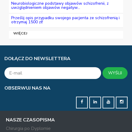
Neurobiologiczne podstawy objawów schizofrenii, z
uwzględnieniem objawów negatyw...
Prześlij opis przypadku swojego pacjenta ze schizofrenią i
otrzymaj 1500 zł!
WIĘCEJ
DOŁĄCZ DO NEWSLETTERA
WYŚLIJ
OBSERWUJ NAS NA
NASZE CZASOPISMA
Chirurgia po Dyplomie