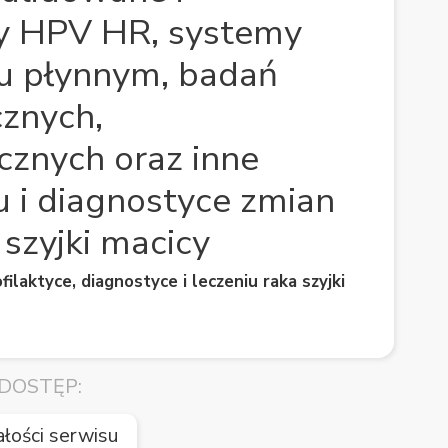
ty HPV HR, systemy
żu płynnym, badań
znych,
znych oraz inne
u i diagnostyce zmian
szyjki macicy
laktyce, diagnostyce i leczeniu raka szyjki
DOSTĘP:
ałości serwisu