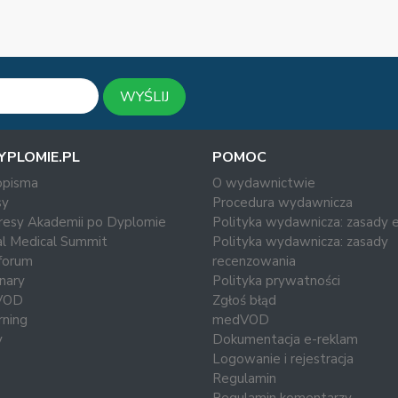
WYŚLIJ
YPLOMIE.PL
POMOC
opisma
O wydawnictwie
y
Procedura wydawnicza
resy Akademii po Dyplomie
Polityka wydawnicza: zasady e
al Medical Summit
Polityka wydawnicza: zasady
forum
recenzowania
nary
Polityka prywatności
VOD
Zgłoś błąd
rning
medVOD
y
Dokumentacja e-reklam
Logowanie i rejestracja
Regulamin