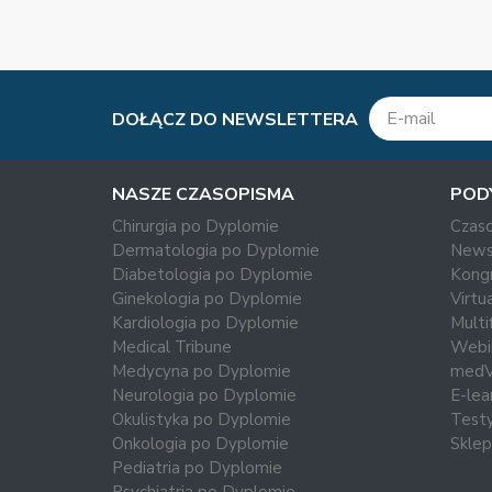
DOŁĄCZ DO NEWSLETTERA
NASZE CZASOPISMA
POD
Chirurgia po Dyplomie
Czas
Dermatologia po Dyplomie
News
Diabetologia po Dyplomie
Kong
Ginekologia po Dyplomie
Virtu
Kardiologia po Dyplomie
Multi
Medical Tribune
Webi
Medycyna po Dyplomie
med
Neurologia po Dyplomie
E-lea
Okulistyka po Dyplomie
Test
Onkologia po Dyplomie
Sklep
Pediatria po Dyplomie