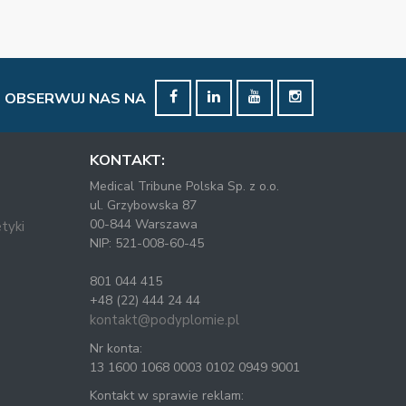
OBSERWUJ NAS NA
KONTAKT:
Medical Tribune Polska Sp. z o.o.
ul. Grzybowska 87
00-844 Warszawa
tyki
NIP: 521-008-60-45
801 044 415
+48 (22) 444 24 44
kontakt@podyplomie.pl
Nr konta:
13 1600 1068 0003 0102 0949 9001
Kontakt w sprawie reklam: