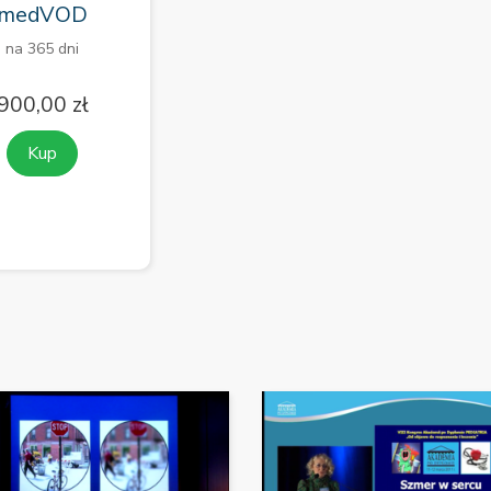
medVOD
na 365 dni
900,00 zł
Kup