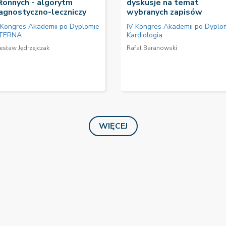
łonnych - algorytm
dyskusje na temat
agnostyczno-leczniczy
wybranych zapisów
 Kongres Akademii po Dyplomie
IV Kongres Akademii po Dyplo
TERNA
Kardiologia
esław Jędrzejczak
Rafał Baranowski
WIĘCEJ