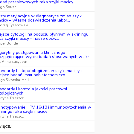
dań przesiewowych raka szyjki macicy
go Sousa
sty metylacyjne w diagnostyce zmian szyjki
cicy – własne doświadczenia labor...
drzej Tysarowski
ejsce cytologii na podłożu płynnym w skriningu
ka szyjki macicy – nasze dośw...
sper Bonde
gorytmy postępowania klinicznego
zględniające wyniki badań stosowanych w skr...
k. Anna Łucyszyn
andardy histopatologii zmian szyjki macicy i
ejsce badań immunohistochemiczn...
nga Sikorska-Mali
andardy i kontrola jakości pracowni
tologicznych
rtyna Trzeszcz
notypowanie HPV 16/18 i immunocytochemia w
riningu raka szyjki macicy
rtyna Trzeszcz
IĘCEJ