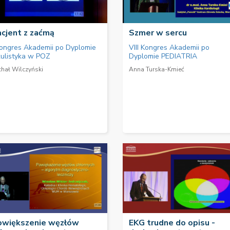
cjent z zaćmą
Szmer w sercu
Kongres Akademii po Dyplomie
VIII Kongres Akademii po
ulistyka w POZ
Dyplomie PEDIATRIA
chał Wilczyński
Anna Turska-Kmieć
owiększenie węzłów
EKG trudne do opisu -