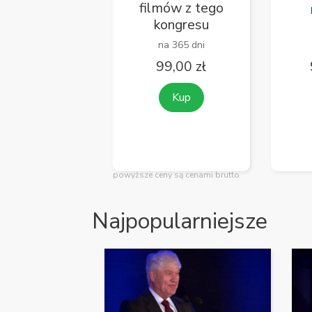
filmów z tego
kongresu
na 365 dni
99,00 zł
Kup
powyższe ceny są cenami brutto
Najpopularniejsze