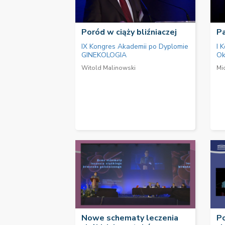
Poród w ciąży bliźniaczej
Pa
IX Kongres Akademii po Dyplomie
I 
GINEKOLOGIA
Ok
Witold Malinowski
Mi
Nowe schematy leczenia
P