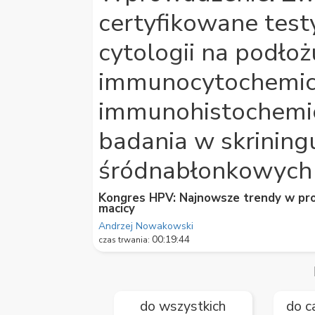
59
certyfikowane tes
seconds
Volume
90%
cytologii na podło
immunocytochemic
immunohistochemic
badania w skrining
śródnabłonkowych 
Kongres HPV: Najnowsze trendy w profi
macicy
Andrzej Nowakowski
00:19:44
czas trwania:
do wszystkich
do c