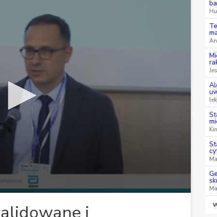
ba
Hu
Te
ma
An
Mi
ra
Je
Al
uw
le
St
mi
Ki
St
cy
Ma
Ge
sk
Ma
W
alidowane i