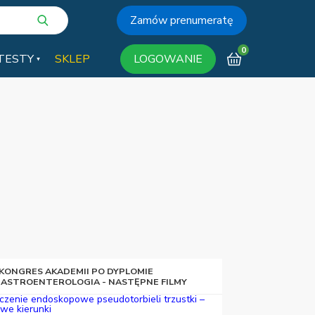
Zamów prenumeratę
0
TESTY
SKLEP
LOGOWANIE
 KONGRES AKADEMII PO DYPLOMIE
ASTROENTEROLOGIA - NASTĘPNE FILMY
czenie endoskopowe pseudotorbieli trzustki –
we kierunki