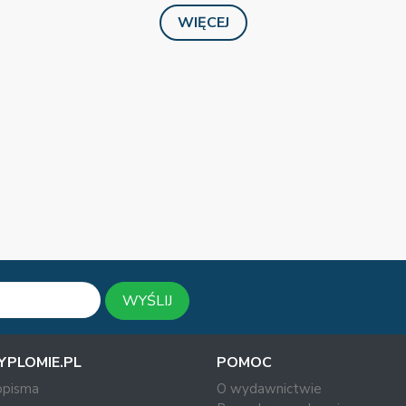
WIĘCEJ
WYŚLIJ
YPLOMIE.PL
POMOC
opisma
O wydawnictwie