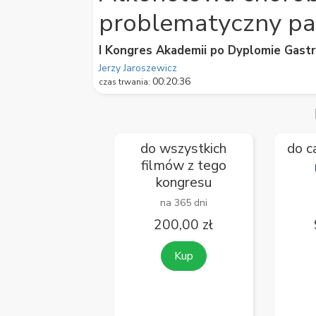
59
problematyczny pa
seconds
Volume
90%
I Kongres Akademii po Dyplomie Gast
Jerzy Jaroszewicz
00:20:36
czas trwania:
do wszystkich
do c
filmów z tego
kongresu
na 365 dni
200,00 zł
Kup