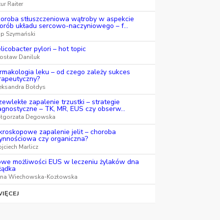
ur Raiter
oroba stłuszczeniowa wątroby w aspekcie
orób układu sercowo-naczyniowego – f...
lip Szymański
licobacter pylori – hot topic
rosław Daniluk
rmakologia leku – od czego zależy sukces
rapeutyczny?
eksandra Bołdys
zewlekłe zapalenie trzustki – strategie
agnostyczne – TK, MR, EUS czy obserw...
łgorzata Degowska
kroskopowe zapalenie jelit – choroba
ynnościowa czy organiczna?
jciech Marlicz
we możliwości EUS w leczeniu żylaków dna
łądka
na Wiechowska-Kozłowska
IĘCEJ