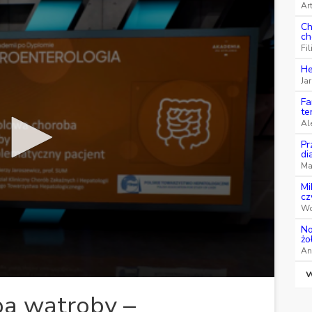
Art
Ch
ch
Fi
He
Ja
Fa
te
Al
Pr
di
Ma
Mi
cz
Wo
No
żo
An
W
a wątroby –