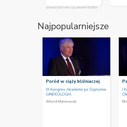
powyższe ceny są cenami brutto
Najpopularniejsze
Poród w ciąży bliźniaczej
Pa
IX Kongres Akademii po Dyplomie
I 
GINEKOLOGIA
Ok
Witold Malinowski
Mi