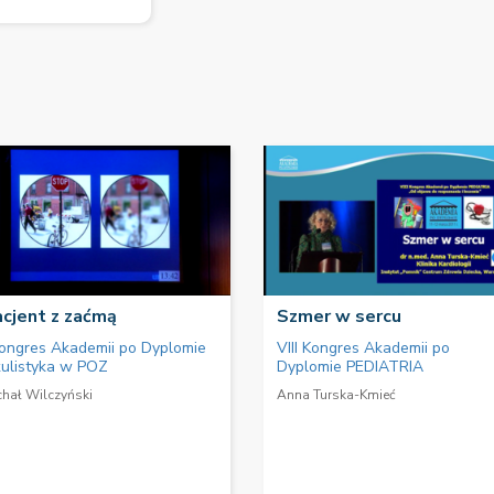
cjent z zaćmą
Szmer w sercu
Kongres Akademii po Dyplomie
VIII Kongres Akademii po
ulistyka w POZ
Dyplomie PEDIATRIA
chał Wilczyński
Anna Turska-Kmieć