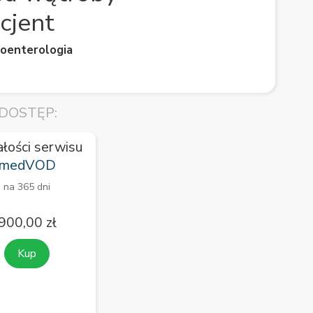
cjent
roenterologia
DOSTĘP:
ałości serwisu
medVOD
na 365 dni
900,00 zł
Kup