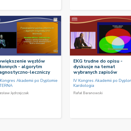
owiększenie węzłów
EKG trudne do opisu -
łonnych - algorytm
dyskusje na temat
agnostyczno-leczniczy
wybranych zapisów
 Kongres Akademii po Dyplomie
IV Kongres Akademii po Dyplo
TERNA
Kardiologia
esław Jędrzejczak
Rafał Baranowski