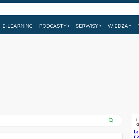
E-LEARNING
PODCASTY
SERWISY
WIEDZA
I
G
Le
no