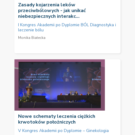
Zasady kojarzenia leków
przeciwbólowych - jak unikać
niebezpiecznych interakc...
I Kongres Akademii po Dyplomie BÓL Diagnostyka i
leczenie bólu
Monika Białecka
Nowe schematy leczenia ciężkich
krwotoków położniczych
V Kongres Akademii po Dyplomie – Ginekologia