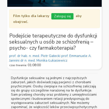
0
seconds
Film tylko dla lekarzy
aby
Zaloguj się
of
1
obejrzeć.
minute,
0
Podejście terapeutyczne do dysfunkcji
seksualnych u osób ze schizofrenią –
psycho- czy farmakoterapia?
prof. dr hab. n. med. Piotr Gałecki
prof. Emmanuele A.
Jannini
dr n. med. Monika Łukasiewicz
01:08:00
czas trwania:
Dysfunkcje seksualne są jednymi z najczęstszych
zaburzeń, jakich doświadczają pacjenci z chorobami
psychicznymi. Osoby cierpiące na schizofrenię zaliczają
się do grupy szczególnie narażonej na te dysfunkcje.
Sam przebieg choroby oraz problemy z umiejętnościami
społecznymi i budowaniem relacji predysponują do
występowania zaburzeń seksualnych. Nie możemy
zapominać, że większość leków przeciwpsychotycznych