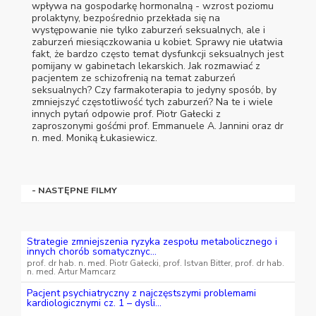
wpływa na gospodarkę hormonalną - wzrost poziomu
prolaktyny, bezpośrednio przekłada się na
występowanie nie tylko zaburzeń seksualnych, ale i
zaburzeń miesiączkowania u kobiet. Sprawy nie ułatwia
fakt, że bardzo często temat dysfunkcji seksualnych jest
pomijany w gabinetach lekarskich. Jak rozmawiać z
pacjentem ze schizofrenią na temat zaburzeń
seksualnych? Czy farmakoterapia to jedyny sposób, by
zmniejszyć częstotliwość tych zaburzeń? Na te i wiele
innych pytań odpowie prof. Piotr Gałecki z
zaproszonymi gośćmi prof. Emmanuele A. Jannini oraz dr
n. med. Moniką Łukasiewicz.
- NASTĘPNE FILMY
Strategie zmniejszenia ryzyka zespołu metabolicznego i
innych chorób somatycznyc...
prof. dr hab. n. med. Piotr Gałecki, prof. Istvan Bitter, prof. dr hab.
n. med. Artur Mamcarz
Pacjent psychiatryczny z najczęstszymi problemami
kardiologicznymi cz. 1 – dysli...