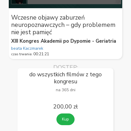
0
seconds
Wczesne objawy zaburzeń
of
neuropoznawczych – gdy problemem
59
seconds
nie jest pamięć
XIII Kongres Akademii po Dypomie - Geriatria
beata Kaczmarek
00:21:21
czas trwania:
DOSTĘP:
do wszystkich filmów z tego
kongresu
na 365 dni
200,00 zł
Kup