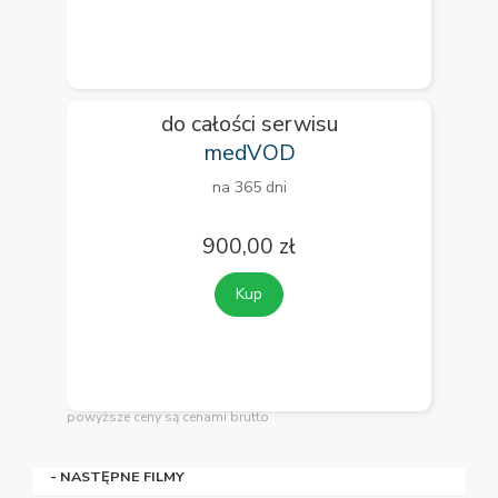
do całości serwisu
medVOD
na 365 dni
900,00 zł
Kup
powyższe ceny są cenami brutto
- NASTĘPNE FILMY