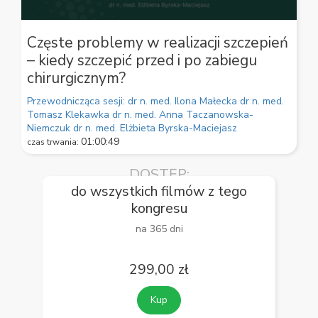
0
seconds
Częste problemy w realizacji szczepień
of
– kiedy szczepić przed i po zabiegu
59
seconds
chirurgicznym?
Przewodnicząca sesji: dr n. med. Ilona Małecka
dr n. med.
Tomasz Klekawka
dr n. med. Anna Taczanowska-
Niemczuk
dr n. med. Elżbieta Byrska-Maciejasz
01:00:49
czas trwania:
DOSTĘP:
do wszystkich filmów z tego
kongresu
na 365 dni
299,00 zł
Kup