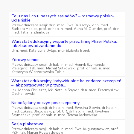
Co u nas i co u naszych sąsiadów? – rozmowy polsko-
ukraińskie
Przewodnicząca sesji: dr n. med. Ewa Duszczyk, dr n. med.
Barbara Hasiec, prof. dr hab. n. med. Alina M. Olender, prof. dr n.
med. Tetiana Zharkova
Warsztat edukacyjny wsparty przez firmę Pfizer Polska:
Jak zbudować zaufanie do ...
dr n. med. Katarzyna Dyląg, mgr Elżbieta Borek
Zdrowy senior
Przewodniczący sesji: dr hab. n. med. Henryk Szymański.
Prelegenci: lek. med. Michał Sutkowski, prof. dr hab. n. med.
Katarzyna Wieczorowska-Tobis
Warsztat edukacyjny: Indywidualne kalendarze szczepień
– jak postępować w przypa...
lek. Joanna Chruszcz, lek. Natalia Stąpor, dr n. med. Przemysław
Ciechanowski
Niepożądany odczyn poszczepienny
Przewodnicząca sesji: dr hab. n. med. Ewelina Gowin, dr hab. n.
med. Łukasz Błażowski, prof. UR, dr hab. n. med. Krystyna
Szymańska, prof. dr hab. n. med. Teresa Jackowska
Sesja plakatowa
Przewodniczący sesji: dr hab. n. med. Ewa Augustynowicz, prof.
PZH, lek. Marcin Rozwadowski