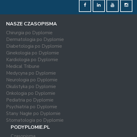
NASZE CZASOPISMA
Chirurgia po Dyplomie
Dermatologia po Dyplomie
Diabetologia po Dyplomie
Ginekologia po Dyplomie
Kardiologia po Dyplomie
Medical Tribune
Medycyna po Dyplomie
Neurologia po Dyplomie
Okulistyka po Dyplomie
Onkologia po Dyplomie
Pediatria po Dyplomie
Psychiatria po Dyplomie
Stany Nagłe po Dyplomie
Stomatologia po Dyplomie
PODYPLOMIE.PL
Czasopisma