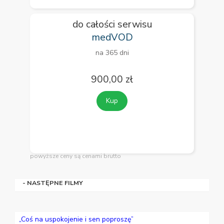
do całości serwisu
medVOD
na 365 dni
900,00 zł
Kup
powyższe ceny są cenami brutto
- NASTĘPNE FILMY
„Coś na uspokojenie i sen poproszę”