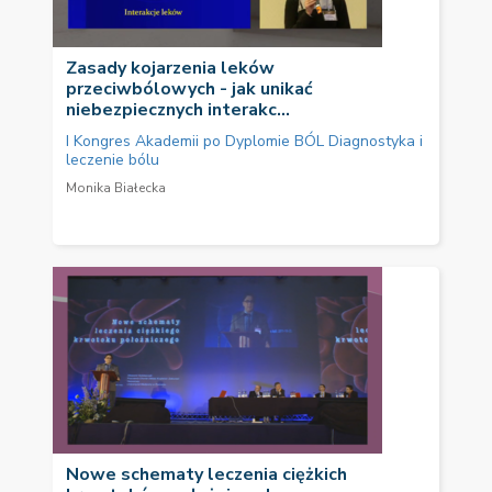
Zasady kojarzenia leków
przeciwbólowych - jak unikać
niebezpiecznych interakc...
I Kongres Akademii po Dyplomie BÓL Diagnostyka i
leczenie bólu
Monika Białecka
Nowe schematy leczenia ciężkich