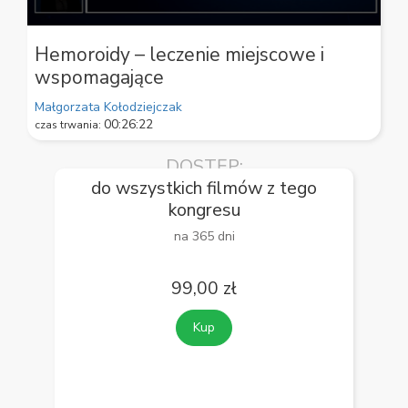
0
seconds
Hemoroidy – leczenie miejscowe i
of
wspomagające
59
seconds
Małgorzata Kołodziejczak
00:26:22
czas trwania:
DOSTĘP:
do wszystkich filmów z tego
kongresu
na 365 dni
99,00 zł
Kup