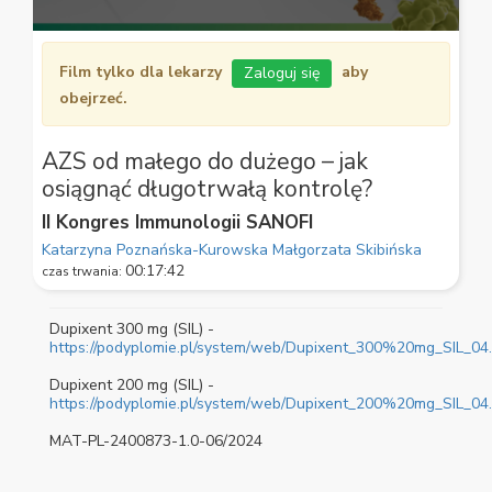
0
seconds
Film tylko dla lekarzy
aby
Zaloguj się
of
2
obejrzeć.
seconds
AZS od małego do dużego – jak
osiągnąć długotrwałą kontrolę?
II Kongres Immunologii SANOFI
Katarzyna Poznańska-Kurowska
Małgorzata Skibińska
00:17:42
czas trwania:
Dupixent 300 mg (SIL) -
https://podyplomie.pl/system/web/Dupixent_300%20mg_SIL_04
Dupixent 200 mg (SIL) -
https://podyplomie.pl/system/web/Dupixent_200%20mg_SIL_04
MAT-PL-2400873-1.0-06/2024