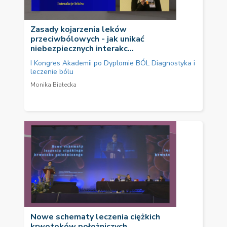
Zasady kojarzenia leków
przeciwbólowych - jak unikać
niebezpiecznych interakc...
I Kongres Akademii po Dyplomie BÓL Diagnostyka i
leczenie bólu
Monika Białecka
Nowe schematy leczenia ciężkich
krwotoków położniczych