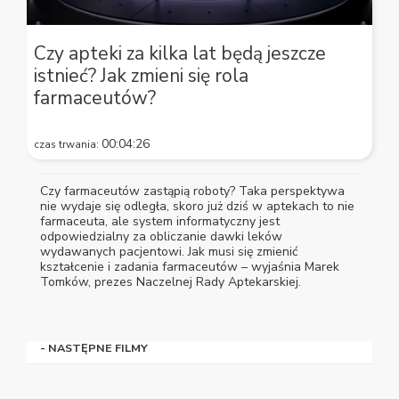
0
seconds
Czy apteki za kilka lat będą jeszcze
of
istnieć? Jak zmieni się rola
4
minutes,
farmaceutów?
26
seconds
00:04:26
czas trwania:
Czy farmaceutów zastąpią roboty? Taka perspektywa
nie wydaje się odległa, skoro już dziś w aptekach to nie
farmaceuta, ale system informatyczny jest
odpowiedzialny za obliczanie dawki leków
wydawanych pacjentowi. Jak musi się zmienić
kształcenie i zadania farmaceutów – wyjaśnia Marek
Tomków, prezes Naczelnej Rady Aptekarskiej.
- NASTĘPNE FILMY