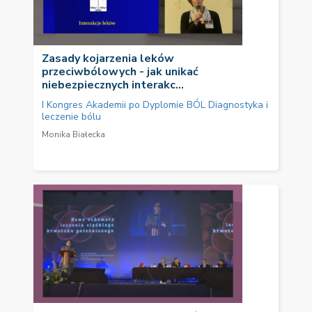
Zasady kojarzenia leków
przeciwbólowych - jak unikać
niebezpiecznych interakc...
I Kongres Akademii po Dyplomie BÓL Diagnostyka i
leczenie bólu
Monika Białecka