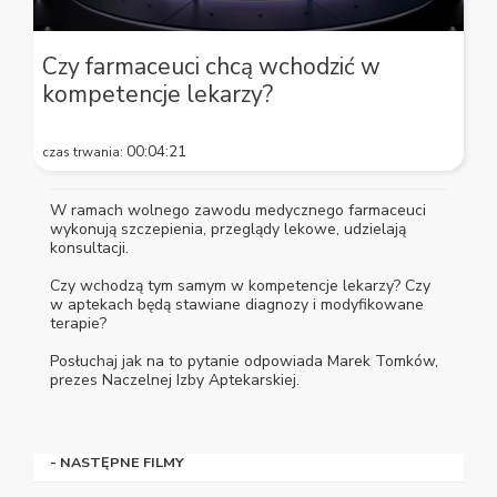
0
seconds
Czy farmaceuci chcą wchodzić w
of
kompetencje lekarzy?
4
minutes,
21
seconds
00:04:21
czas trwania:
W ramach wolnego zawodu medycznego farmaceuci
wykonują szczepienia, przeglądy lekowe, udzielają
konsultacji.
Czy wchodzą tym samym w kompetencje lekarzy? Czy
w aptekach będą stawiane diagnozy i modyfikowane
terapie?
Posłuchaj jak na to pytanie odpowiada Marek Tomków,
prezes Naczelnej Izby Aptekarskiej.
- NASTĘPNE FILMY