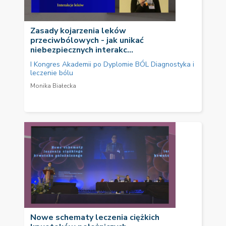
Zasady kojarzenia leków
przeciwbólowych - jak unikać
niebezpiecznych interakc...
I Kongres Akademii po Dyplomie BÓL Diagnostyka i
leczenie bólu
Monika Białecka
Nowe schematy leczenia ciężkich