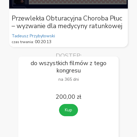
0
seconds
Przewlekła Obturacyjna Choroba Płuc
of
– wyzwanie dla medycyny ratunkowej
59
seconds
Tadeusz Przybyłowski
00:20:13
czas trwania:
DOSTĘP:
do wszystkich filmów z tego
kongresu
na 365 dni
200,00 zł
Kup