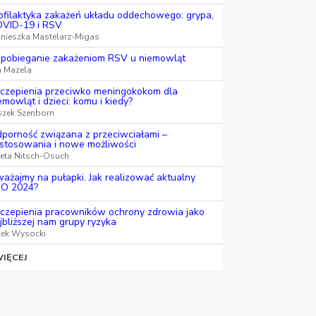
ofilaktyka zakażeń układu oddechowego: grypa,
VID-19 i RSV
nieszka Mastelarz-Migas
pobieganie zakażeniom RSV u niemowląt
n Mazela
czepienia przeciwko meningokokom dla
emowląt i dzieci: komu i kiedy?
szek Szenborn
porność związana z przeciwciałami –
stosowania i nowe możliwości
eta Nitsch-Osuch
ażajmy na pułapki. Jak realizować aktualny
O 2024?
czepienia pracowników ochrony zdrowia jako
jbliższej nam grupy ryzyka
cek Wysocki
IĘCEJ