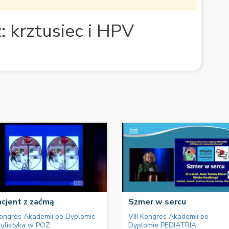
: krztusiec i HPV
cjent z zaćmą
Szmer w sercu
Kongres Akademii po Dyplomie
VIII Kongres Akademii po
ulistyka w POZ
Dyplomie PEDIATRIA