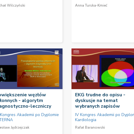
chał Wilczyński
Anna Turska-Kmieć
owiększenie węzłów
EKG trudne do opisu -
łonnych - algorytm
dyskusje na temat
agnostyczno-leczniczy
wybranych zapisów
 Kongres Akademii po Dyplomie
IV Kongres Akademii po Dyplo
TERNA
Kardiologia
esław Jędrzejczak
Rafał Baranowski