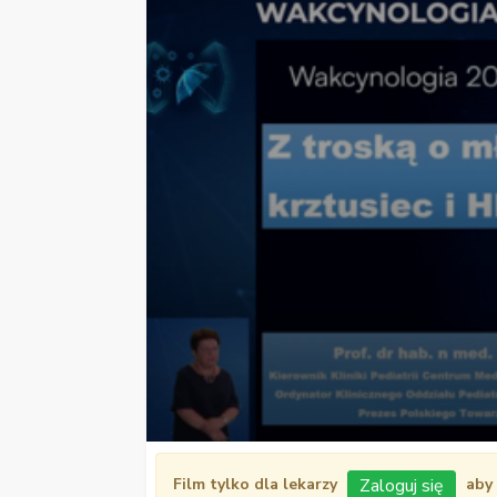
0
seconds
Zaloguj się
Film tylko dla lekarzy
aby 
of