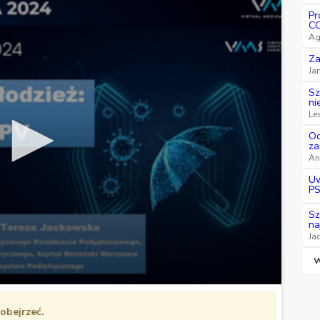
Pr
CO
Ag
Za
Ja
Sz
ni
Le
Od
za
An
Uw
PS
Sz
na
Ja
W
obejrzeć.