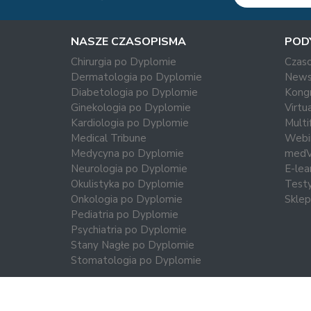
NASZE CZASOPISMA
POD
Chirurgia po Dyplomie
Czas
Dermatologia po Dyplomie
News
Diabetologia po Dyplomie
Kong
Ginekologia po Dyplomie
Virtu
Kardiologia po Dyplomie
Multi
Medical Tribune
Webi
Medycyna po Dyplomie
med
Neurologia po Dyplomie
E-lea
Okulistyka po Dyplomie
Test
Onkologia po Dyplomie
Sklep
Pediatria po Dyplomie
Psychiatria po Dyplomie
Stany Nagłe po Dyplomie
Stomatologia po Dyplomie