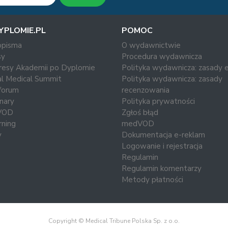
YPLOMIE.PL
POMOC
opisma
O wydawnictwie
y
Procedura wydawnicza
resy Akademii po Dyplomie
Polityka wydawnicza: zasady e
al Medical Summit
Polityka wydawnicza: zasady
forum
recenzowania
nary
Polityka prywatności
VOD
Zgłoś błąd
rning
medVOD
y
Dokumentacja e-reklam
Logowanie i rejestracja
Regulamin
Regulamin komentarzy
Metody płatności
Copyright © Medical Tribune Polska Sp. z o.o.