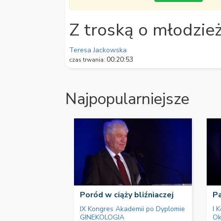
59
seconds
Volume
90%
Z troską o młodzież
Teresa Jackowska
00:20:53
czas trwania:
Najpopularniejsze
Poród w ciąży bliźniaczej
Pa
IX Kongres Akademii po Dyplomie
I 
GINEKOLOGIA
Ok