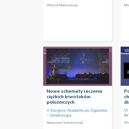
Witold Malinowski
Mi
Nowe schematy leczenia
P
ciężkich krwotoków
ch
położniczych
di
V Kongres Akademii po Dyplomie
VI
– Ginekologia
IN
Sławomir Sobieszczyk
Wi