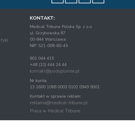
KONTAKT:
Medical Tribune Polska Sp. z o.o.
ul. Grzybowska 87
00-844 Warszawa
tyki
NIP: 521-008-60-45
801 044 415
+48 (22) 444 24 44
kontakt@podyplomie.pl
Nr konta:
13 1600 1068 0003 0102 0949 9001
Kontakt w sprawie reklam:
reklama@medical-tribune.pl
Praca w Medical Tribune