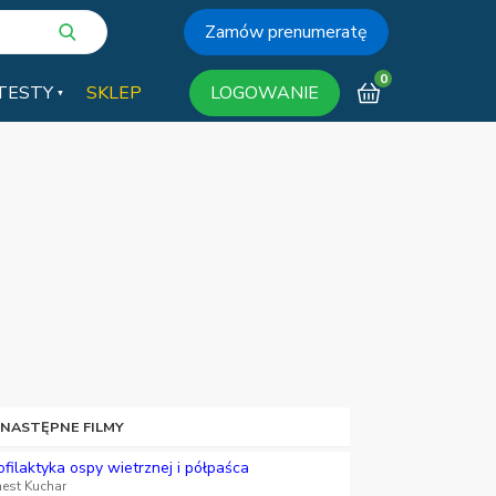
Zamów prenumeratę
0
TESTY
SKLEP
LOGOWANIE
 NASTĘPNE FILMY
ofilaktyka ospy wietrznej i półpaśca
nest Kuchar