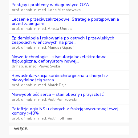
Postępy i problemy w diagnostyce OZA
prof. dr hab. n. med. Ilona Michałowska
Leczenie przeciwzakrzepowe. Strategie postępowania
przed zabiegami
prof. dr hab. n. med. Anetta Undas
Epidemiologia i rokowanie po ostrych i przewlekłych
zespołach wieńcowych na prze...
prof. dr hab. n. med. Mariusz Gąsior
Nowe technologie – stymulacja bezelektrodowa,
fizjologiczna, defibrylatory nowej...
dr hab. n. med. Paweł Syska
Rewaskularyzacja kardiochirurgiczna u chorych z
niewydolnością serca
prof. dr hab. n. med. Marek Deja
Niewydolność serca – stan obecny i przyszłość
prof. dr hab. n. med. Piotr Ponikowski
Patofizjologia NS u chorych z frakcją wyrzutową lewej
komory >40%
prof. dr hab. n. med. Piotr Hoffman
WIĘCEJ