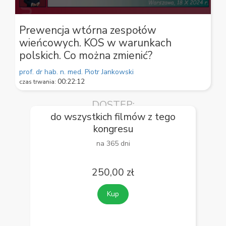
0
seconds
Prewencja wtórna zespołów
of
wieńcowych. KOS w warunkach
59
seconds
polskich. Co można zmienić?
prof. dr hab. n. med. Piotr Jankowski
00:22:12
czas trwania:
DOSTĘP:
do wszystkich filmów z tego
kongresu
na 365 dni
250,00 zł
Kup