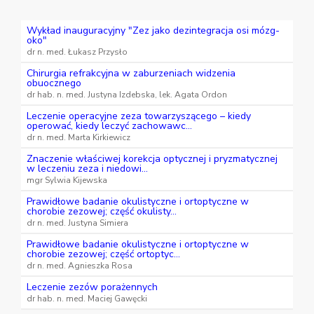
Wykład inauguracyjny "Zez jako dezintegracja osi mózg-
oko"
dr n. med. Łukasz Przysło
Chirurgia refrakcyjna w zaburzeniach widzenia
obuocznego
dr hab. n. med. Justyna Izdebska, lek. Agata Ordon
Leczenie operacyjne zeza towarzyszącego – kiedy
operować, kiedy leczyć zachowawc...
dr n. med. Marta Kirkiewicz
Znaczenie właściwej korekcja optycznej i pryzmatycznej
w leczeniu zeza i niedowi...
mgr Sylwia Kijewska
Prawidłowe badanie okulistyczne i ortoptyczne w
chorobie zezowej; część okulisty...
dr n. med. Justyna Simiera
Prawidłowe badanie okulistyczne i ortoptyczne w
chorobie zezowej; część ortoptyc...
dr n. med. Agnieszka Rosa
Leczenie zezów porażennych
dr hab. n. med. Maciej Gawęcki