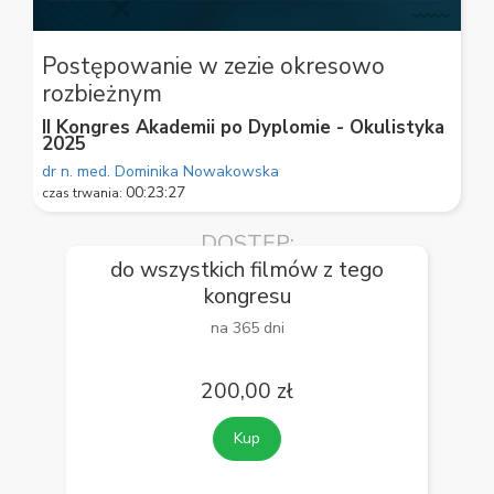
0
seconds
Postępowanie w zezie okresowo
of
rozbieżnym
59
seconds
II Kongres Akademii po Dyplomie - Okulistyka
2025
dr n. med. Dominika Nowakowska
00:23:27
czas trwania:
DOSTĘP:
do wszystkich filmów z tego
kongresu
na 365 dni
200,00 zł
Kup