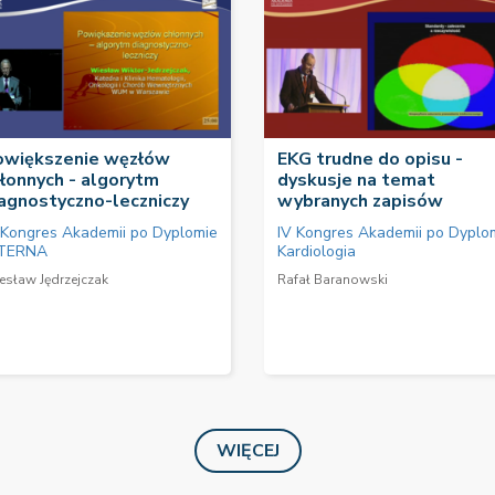
owiększenie węzłów
EKG trudne do opisu -
łonnych - algorytm
dyskusje na temat
agnostyczno-leczniczy
wybranych zapisów
 Kongres Akademii po Dyplomie
IV Kongres Akademii po Dyplo
TERNA
Kardiologia
esław Jędrzejczak
Rafał Baranowski
WIĘCEJ