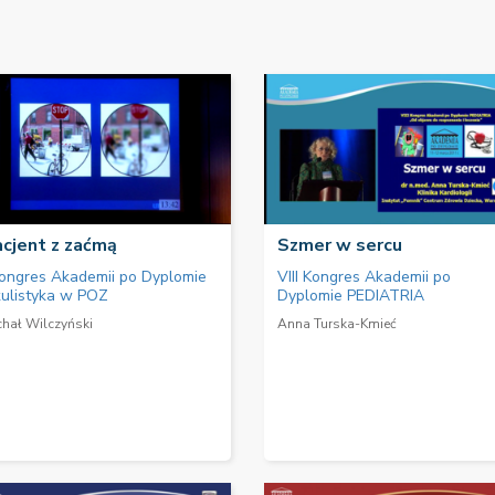
cjent z zaćmą
Szmer w sercu
Kongres Akademii po Dyplomie
VIII Kongres Akademii po
ulistyka w POZ
Dyplomie PEDIATRIA
chał Wilczyński
Anna Turska-Kmieć