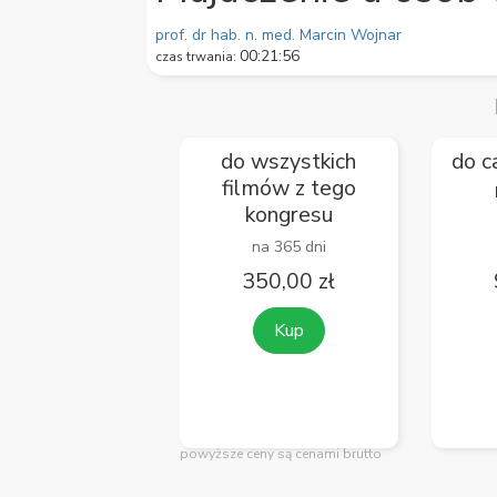
59
seconds
Volume
prof. dr hab. n. med. Marcin Wojnar
90%
00:21:56
czas trwania:
do wszystkich
do c
filmów z tego
kongresu
na 365 dni
350,00 zł
Kup
powyższe ceny są cenami brutto