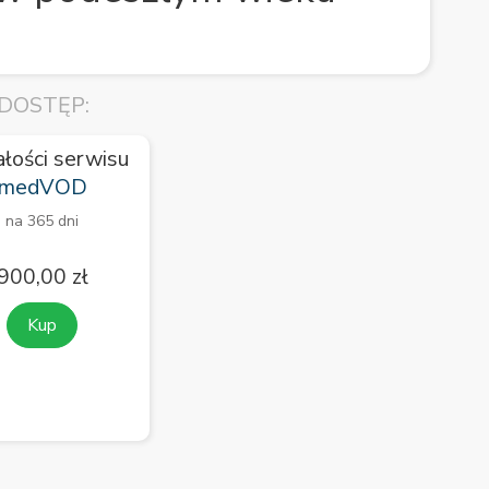
DOSTĘP:
ałości serwisu
medVOD
na 365 dni
900,00 zł
Kup