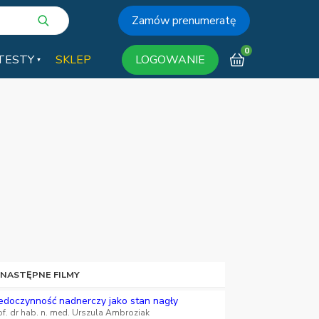
Zamów prenumeratę
0
TESTY
SKLEP
LOGOWANIE
 NASTĘPNE FILMY
edoczynność nadnerczy jako stan nagły
of. dr hab. n. med. Urszula Ambroziak