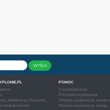
WYŚLIJ
YPLOMIE.PL
POMOC
opisma
O wydawnictwie
y
Procedura wydawnicza
resy Akademii po Dyplomie
Polityka wydawnicza: zasady e
al Medical Summit
Polityka wydawnicza: zasady