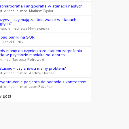
ronarografia i angiografia w stanach nagłych
of. dr hab. n. med. Mariusz Gąsior
ozyny – czy mają zastosowanie w stanach
głych?
 hab. n. med. Ewa Hryniewiecka
pad paniki na SOR
k. Daniel Dudek
edy mamy do czynienia ze stanem zagrożenia
cia w psychozie maniakalno-depres...
 n. med. Tadeusz Piotrowski
ztusiec – czy znowu mamy problem?
of. dr hab. n. med. Andrzej Horban
zygotowanie pacjenta do badania z kontrastem
of. dr hab. n. med. Jacek Różański
IĘCEJ