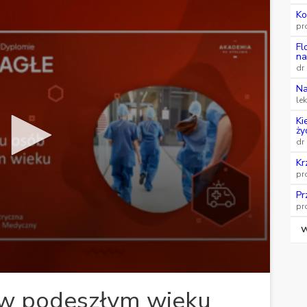
Ko
pr
Fl
na
dr
Na
le
Ki
ży
dr
Kr
pr
Pr
pr
W
 w podeszłym wieku