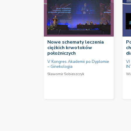
Nowe schematy leczenia
P
ciężkich krwotoków
ch
położniczych
di
V Kongres Akademii po Dyplomie
VI
– Ginekologia
IN
Sławomir Sobieszczyk
Wi