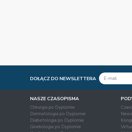
DOŁĄCZ DO NEWSLETTERA
NASZE CZASOPISMA
POD
Chirurgia po Dyplomie
Czas
Dermatologia po Dyplomie
News
Diabetologia po Dyplomie
Kong
Ginekologia po Dyplomie
Virtu