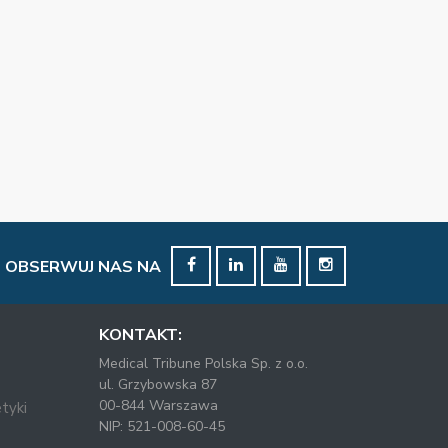
OBSERWUJ NAS NA
KONTAKT:
Medical Tribune Polska Sp. z o.o.
ul. Grzybowska 87
00-844 Warszawa
tyki
NIP: 521-008-60-45