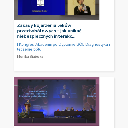
Zasady kojarzenia leków
przeciwbólowych - jak unikać
niebezpiecznych interakc...
I Kongres Akademii po Dyplomie BÓL Diagnostyka i
leczenie bólu
Monika Białecka