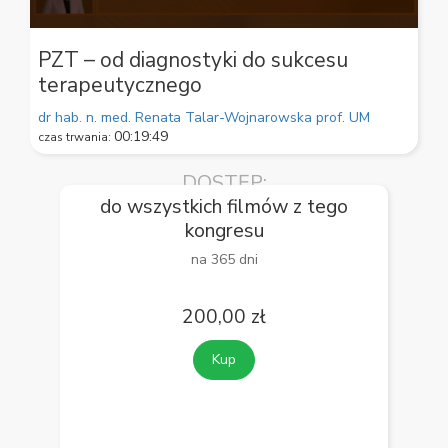
0
seconds
PZT – od diagnostyki do sukcesu
of
terapeutycznego
59
seconds
dr hab. n. med. Renata Talar-Wojnarowska
prof. UM
00:19:49
czas trwania:
DOSTĘP:
do wszystkich filmów z tego
kongresu
na 365 dni
200,00 zł
Kup