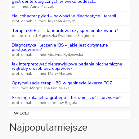
gastroenterologicznych w wieku podeszł...
dr n. med. Anna Pietrzak
Helicobacter pylori – nowości w diagnostyce i terapii
prof. dr hab. n. med. Krystian Adrych
Terapia GERD – standardowa czy spersonalizowana?
dr hab. n. med. Agnieszka Świdnicka-Siergiejko
Diagnostyka i leczenie IBS – jakie jest optymalne
postępowanie?
prof. dr hab. n. med. Grażyna Rydzewska
Jak interpretować nieprawidłowe badania biochemiczne
wątroby u osób bez objawów?
prof. dr hab. n. med. Marek Hartleb
Optymalizacja terapii IBD w gabinecie lekarza POZ
dr n. med. Magdalena Kaniewska
Skrining raka jelita grubego – teraźniejszość i przyszłość
prof. dr hab. n. med. Jarosław Reguła
WIĘCEJ
Najpopularniejsze