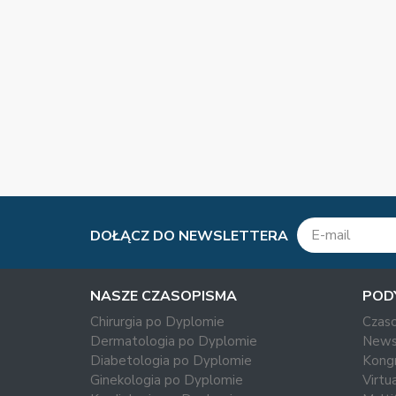
DOŁĄCZ DO NEWSLETTERA
NASZE CZASOPISMA
POD
Chirurgia po Dyplomie
Czas
Dermatologia po Dyplomie
News
Diabetologia po Dyplomie
Kong
Ginekologia po Dyplomie
Virtu