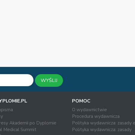
WYŚLIJ
YPLOMIE.PL
POMOC
opisma
O wydawnictwie
y
Procedura wydawnicza
resy Akademii po Dyplomie
Polityka wydawnicza: zasady e
al Medical Summit
Polityka wydawnicza: zasady