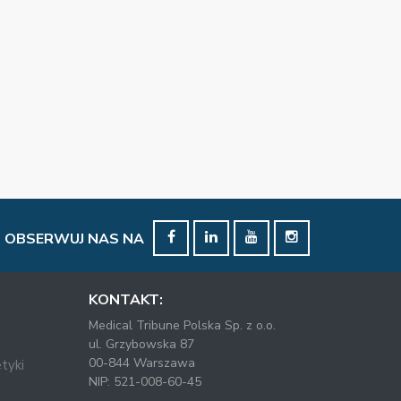
OBSERWUJ NAS NA
KONTAKT:
Medical Tribune Polska Sp. z o.o.
ul. Grzybowska 87
00-844 Warszawa
tyki
NIP: 521-008-60-45