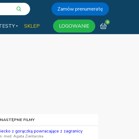
Zamów prenumeratę
0
TESTY
SKLEP
LOGOWANIE
 NASTĘPNE FILMY
iecko z gorączką powracające z zagranicy
 n. med. Agata Zientarska