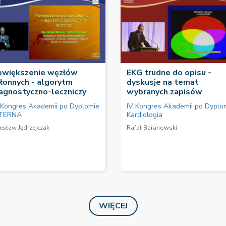
owiększenie węzłów
EKG trudne do opisu -
łonnych - algorytm
dyskusje na temat
agnostyczno-leczniczy
wybranych zapisów
 Kongres Akademii po Dyplomie
IV Kongres Akademii po Dyplo
TERNA
Kardiologia
esław Jędrzejczak
Rafał Baranowski
WIĘCEJ